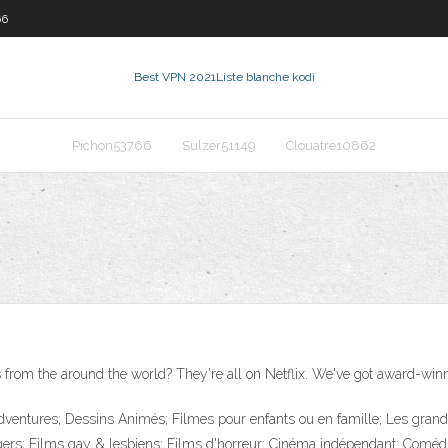
66
Best VPN 2021
Liste blanche kodi
Pichon53766
Sulzer51149
Clouatre10862
from the around the world? They're all on Netflix. We've got award-winn
ventures; Dessins Animés; Filmes pour enfants ou en famille; Les grand
ngers; Films gay & lesbiens; Films d'horreur; Cinéma indépendant; Coméd