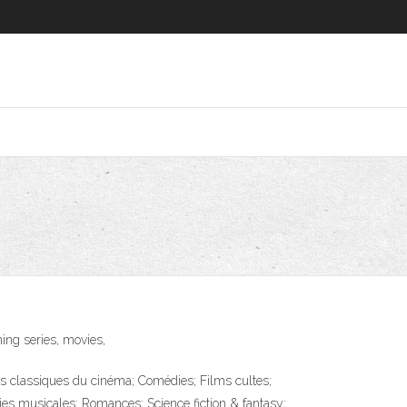
ing series, movies,
s classiques du cinéma; Comédies; Films cultes;
ies musicales; Romances; Science fiction & fantasy;