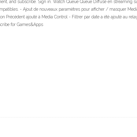
ment, and subscribe. Sign in. Watch Queue Queue Diffusé en streaming sur 
compatibles. - Ajout de nouveaux paramètres pour afficher / masquer Medi
uton Précédent ajouté à Media Control - Filtrer par date a été ajouté au re
escribe for Games&Apps