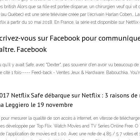
british Alors que sa fille est portée disparue, un chirurgien veuf qui vit 
(au Québec) est une série télévisée créée par l'écrivain Harlan Coben,. L
ix à partir du 10 mai 2018. En France, la série est disponible sur Netfli
nscrivez-vous sur Facebook pour communiquer
ître. Facebook
 qu'il y avait Safe, avec "Dexter", pas souvenir d'en avoir vu beaucoup de ret
e cité 1 fois----- Feed-back - Ventes Jeux & Hardware. Babouchka. You'r
7 Netflix Safe débarque sur Netflix : 3 raisons de 
ina Leggiero le 19 novembre
e pour mesurer la qualité de son accès à internet, en vitesse de téléchar
es développée par Top Flix. Watch Movies and TV Series Online Free. O T
on de l'application de movies est 1.00. Avec une note de 4.85 / 5 7 votes e