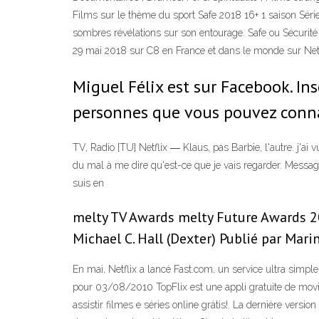
Films sur le thème du sport Safe 2018 16+ 1 saison Séries 
sombres révélations sur son entourage. Safe ou Sécurité 
29 mai 2018 sur C8 en France et dans le monde sur Netfl
Miguel Félix est sur Facebook. I
personnes que vous pouvez conna
TV, Radio [TU] Netflix ― Klaus, pas Barbie, l'autre. j'ai vu
du mal à me dire qu'est-ce que je vais regarder. Messag
suis en
melty TV Awards melty Future Awards 201
Michael C. Hall (Dexter) Publié par Mar
En mai, Netflix a lancé Fast.com, un service ultra simpl
pour 03/08/2010 TopFlix est une appli gratuite de movi
assistir filmes e séries online grátis!. La dernière versi