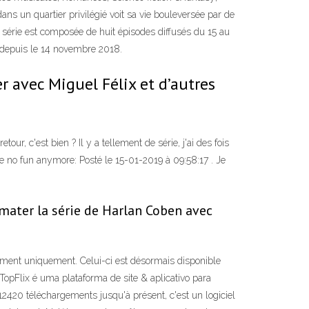
dans un quartier privilégié voit sa vie bouleversée par de
a série est composée de huit épisodes diffusés du 15 au
x depuis le 14 novembre 2018.
 avec Miguel Félix et d’autres
our, c'est bien ? Il y a tellement de série, j'ai des fois
e no fun anymore: Posté le 15-01-2019 à 09:58:17 . Je
mater la série de Harlan Coben avec
gement uniquement. Celui-ci est désormais disponible
opFlix é uma plataforma de site & aplicativo para
t 12420 téléchargements jusqu'à présent, c'est un logiciel