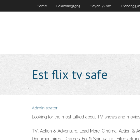
Home
Loiacono31563
Haydal72601
Pichon537
Est flix tv safe
Administrator
Looking for the most talked about TV shows and movies 
TV: Action & Adventure. Load More. Cinéma. Action & Ad
Documentaires ; Drames; Foi & Spiritualité ; Films étra