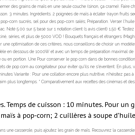
rsemer des grains de maïs en une seule couche (sinon, ça crame). Faire cha
on. 3 minutes. Ingrédients. 2 poignées de maïs à éclater (rayon fruits se
pop-corn sucrés, sel pour des pop-corn salés; Préparation. Verser l'huil
. Noté 5.00 sur 5 basé sur 1 notation client (1 avis client) 1,50 € Test
 ciné, séries, et plus de 5000 VOD ! Bouquets français et étrangers (Magh
r une optimisation de ces critères, nous conseillons de choisir un modè
modèle en dessous de 1000W et avec un temps de préparation maximal de 1
 en portion. Une Pour conserver le pop corn dans de bonnes conditions, jus
ets de pop corn au congélateur pour éviter qu'ils ne s'éventent. En plus
inutes Variante : Pour une collation encore plus nutritive, n’hésitez pas 
 faim plus longtemps. “ Comparativement aux recettes des cinémas et des 
. Temps de cuisson : 10 minutes. Pour un gr
 maïs à pop-corn; 2 cuillères à soupe d’huil
s une casserole, puis ajoutez les grain de maïs. Recouvrez la casserole 