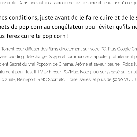
a casserole. Dans une autre casserole mettez le sucre et l'eau jusqu'à ce 
 conditions, juste avant de le faire cuire et de le s
ets de pop corn au congélateur pour éviter qu'ils ne 
 ferez cuire le pop corn !
e Torrent pour diffuser des films directement sur votre PC. Plus Google Ch
di sans padding. Télécharger Skype et commencer à appeler gratuitement p
ient Secret du vrai Popcorn de Cinéma. Arôme et saveur beurre.. Poids Ne
ulement pour Test IPTV 24h pour PC/Mac. Noté 5.00 sur 5 basé sur 1 notati
Canal+, BeinSport, RMC Sport etc..), ciné, séries, et plus de 5000 VOD !