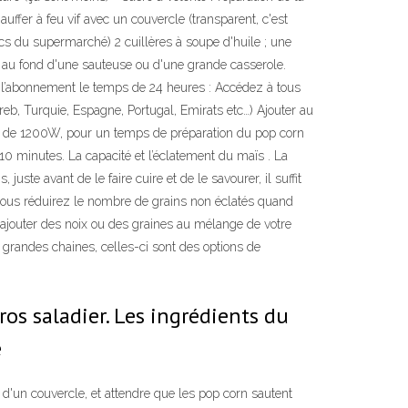
uffer à feu vif avec un couvercle (transparent, c'est
cs du supermarché) 2 cuillères à soupe d'huile ; une
e au fond d'une sauteuse ou d'une grande casserole.
ez l’abonnement le temps de 24 heures : Accédez à tous
reb, Turquie, Espagne, Portugal, Emirats etc…) Ajouter au
le de 1200W, pour un temps de préparation du pop corn
0 minutes. La capacité et l’éclatement du maïs . La
te avant de le faire cuire et de le savourer, il suffit
, vous réduirez le nombre de grains non éclatés quand
à ajouter des noix ou des graines au mélange de votre
grandes chaines, celles-ci sont des options de
os saladier. Les ingrédients du
e
d'un couvercle, et attendre que les pop corn sautent