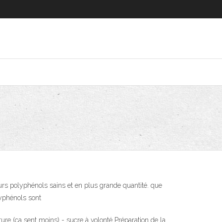
eurs polyphénols sains et en plus grande quantité. que
lyphénols sont
ure (ça sent moins) - sucre à volonté Préparation de la