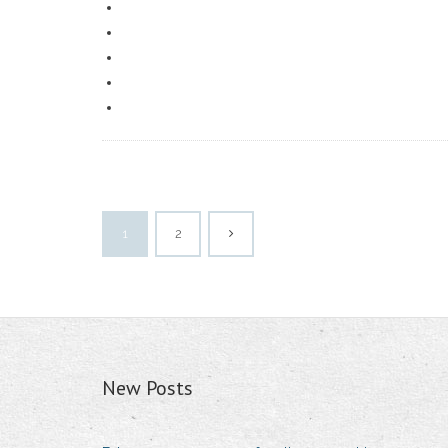
1
2
New Posts