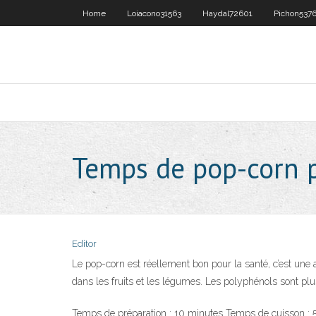
Home
Loiacono31563
Haydal72601
Pichon537
Temps de pop-corn 
Editor
Le pop-corn est réellement bon pour la santé, c’est une 
dans les fruits et les légumes. Les polyphénols sont pl
Temps de préparation : 10 minutes Temps de cuisson : 5 m