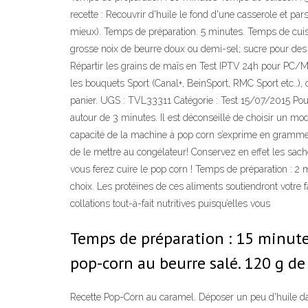
recette : Recouvrir d'huile le fond d'une casserole et pa
mieux). Temps de préparation. 5 minutes. Temps de cuiss
grosse noix de beurre doux ou demi-sel; sucre pour des 
Répartir les grains de maïs en Test IPTV 24h pour PC/Mac
les bouquets Sport (Canal+, BeinSport, RMC Sport etc..),
panier. UGS : TVL33311 Catégorie : Test 15/07/2015 Pou
autour de 3 minutes. Il est déconseillé de choisir un 
capacité de la machine à pop corn s’exprime en gramme ou
de le mettre au congélateur! Conservez en effet les sach
vous ferez cuire le pop corn ! Temps de préparation : 2 m
choix. Les protéines de ces aliments soutiendront votre
collations tout-à-fait nutritives puisqu’elles vous
Temps de préparation : 15 minutes
pop-corn au beurre salé. 120 g de
Recette Pop-Corn au caramel. Déposer un peu d'huile dan