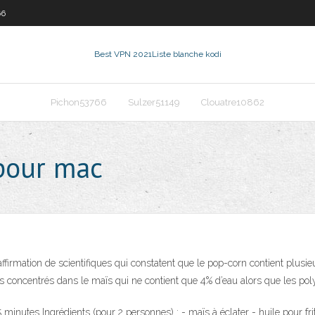
66
Best VPN 2021
Liste blanche kodi
Pichon53766
Sulzer51149
Clouatre10862
pour mac
affirmation de scientifiques qui constatent que le pop-corn contient plusi
us concentrés dans le maïs qui ne contient que 4% d’eau alors que les po
inutes Ingrédients (pour 2 personnes) : - maïs à éclater - huile pour frit