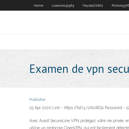
Home
Loiacono31563
Haydal72601
Pichon537
Examen de vpn secu
Publisher
25 Apr 2020 Link - https://bit.ly/2A0i8Gb Password - 
Avec Avast SecureLine VPN protégez votre vie privée, em
utilise un protocole OpenVPN, qui est facilement détect