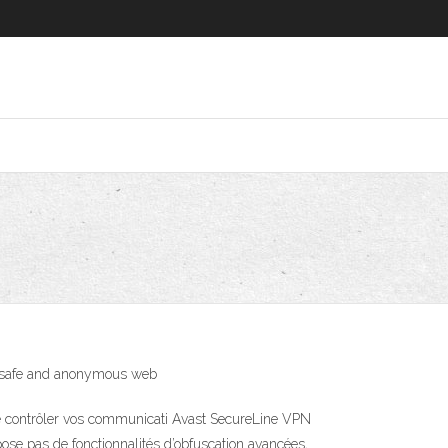
oy safe and anonymous web
 de contrôler vos communicati Avast SecureLine VPN
ose pas de fonctionnalités d’obfuscation avancées,