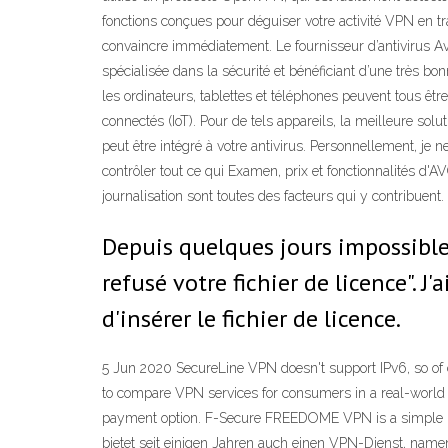
fonctions conçues pour déguiser votre activité VPN en t
convaincre immédiatement. Le fournisseur d’antivirus Av
spécialisée dans la sécurité et bénéficiant d’une très 
les ordinateurs, tablettes et téléphones peuvent tous êtr
connectés (IoT). Pour de tels appareils, la meilleure sol
peut être intégré à votre antivirus. Personnellement, je
contrôler tout ce qui Examen, prix et fonctionnalités d'A
journalisation sont toutes des facteurs qui y contribuent.
Depuis quelques jours impossible 
refusé votre fichier de licence". J
d'insérer le fichier de licence.
5 Jun 2020 SecureLine VPN doesn't support IPv6, so of co
to compare VPN services for consumers in a real-world
payment option. F-Secure FREEDOME VPN is a simple but p
bietet seit einigen Jahren auch einen VPN-Dienst, nam