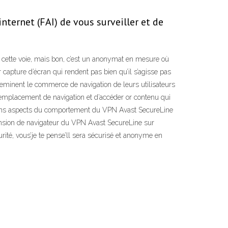
nternet (FAI) de vous surveiller et de
ue cette voie, mais bon, c’est un anonymat en mesure où
capture d’écran qui rendent pas bien qu’il s’agisse pas
acheminent le commerce de navigation de leurs utilisateurs
r emplacement de navigation et d’accéder or contenu qui
rtains aspects du comportement du VPN Avast SecureLine
xtension de navigateur du VPN Avast SecureLine sur
té, vous’je te pense’ll sera sécurisé et anonyme en