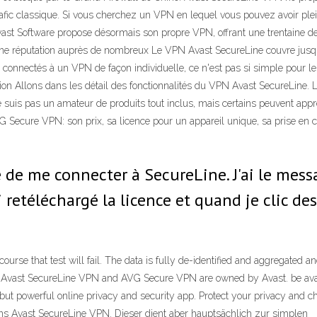
rafic classique. Si vous cherchez un VPN en lequel vous pouvez avoir ple
ast Software propose désormais son propre VPN, offrant une trentaine de
bonne réputation auprès de nombreux Le VPN Avast SecureLine couvre jusq
e connectés à un VPN de façon individuelle, ce n'est pas si simple pour le
ution Allons dans les détail des fonctionnalités du VPN Avast SecureLine. 
 ne suis pas un amateur de produits tout inclus, mais certains peuvent app
VG Secure VPN: son prix, sa licence pour un appareil unique, sa prise en c
de me connecter à SecureLine. J'ai le mess
'ai retéléchargé la licence et quand je clic d
urse that test will fail. The data is fully de-identified and aggregated 
 Avast SecureLine VPN and AVG Secure VPN are owned by Avast. be avail
owerful online privacy and security app. Protect your privacy and chang
ens Avast SecureLine VPN. Dieser dient aber hauptsächlich zur simplen