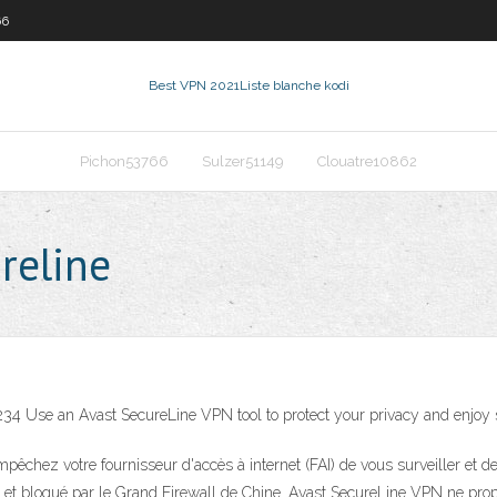
66
Best VPN 2021
Liste blanche kodi
Pichon53766
Sulzer51149
Clouatre10862
reline
1234 Use an Avast SecureLine VPN tool to protect your privacy and enj
pêchez votre fournisseur d'accès à internet (FAI) de vous surveiller et
é et bloqué par le Grand Firewall de Chine. Avast SecureLine VPN ne prop