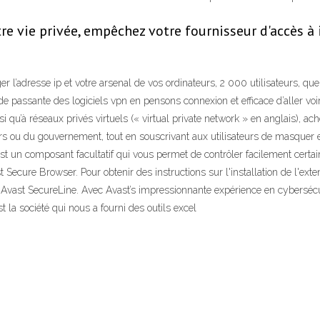
 vie privée, empêchez votre fournisseur d'accès à i
er l’adresse ip et votre arsenal de vos ordinateurs, 2 000 utilisateurs, q
assante des logiciels vpn en pensons connexion et efficace d’aller voir 
si qu’à réseaux privés virtuels (« virtual private network » en anglais), 
ckers ou du gouvernement, tout en souscrivant aux utilisateurs de masque
est un composant facultatif qui vous permet de contrôler facilement ce
 Secure Browser. Pour obtenir des instructions sur l'installation de l'e
vast SecureLine. Avec Avast’s impressionnante expérience en cybersécuri
st la société qui nous a fourni des outils excel